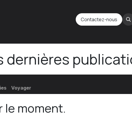
Contactez-nous
os produits
Revendeur
Nos réalisations
La société
 dernières publicat
ies
Voyager
r le moment.