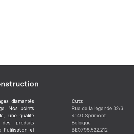
onstruction
ages diamantés
Cutz
ge. Nos points
Rue de la légende 32/3
e, une qualité
4140 Sprimont
 des produits
Belgique
l'utilisation et
BE0798.522.212